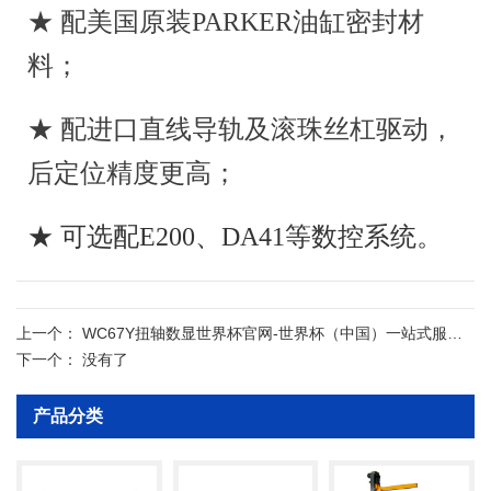
4.采用整体回火进行内应力消除并经数控落地镗
★ 配美国原装PARKER油缸密封材
铣整机加工机架，确保了油缸、导轨、工作台的安装
面精度。
料；
5.整体框架除锈,并喷有防锈漆。
★ 配进口直线导轨及滚珠丝杠驱动，
■ 工作滑块结构
1.本机器采用液压电气控制，滑块行程可任意调
后定位精度更高；
节，并具有点动、半自动、自动等动作规范，采用点
动规范可方便地进行试模和调整。
★ 可选配E200、DA41等数控系统。
2.上动式世界杯官网-世界杯（中国）一站式服务
官网 设计，双油缸同时工作，操作平衡、方便、安
全。
技术参数
3.在下死点有保压延时功能，确保工件精度。
上一个：
WC67Y扭轴数显世界杯官网-世界杯（中国）一站式服务官网
4.在国家相关标准条件下，折弯角度精度可达
下一个：
没有了
±45´。（引用标准JB/T22572-2011）
5.有慢速下降控制的功能，操作者能更好地控制
产品分类
工件。
■ 液压系统
1.液压系统（德国博世力士乐）可实现滑块快速