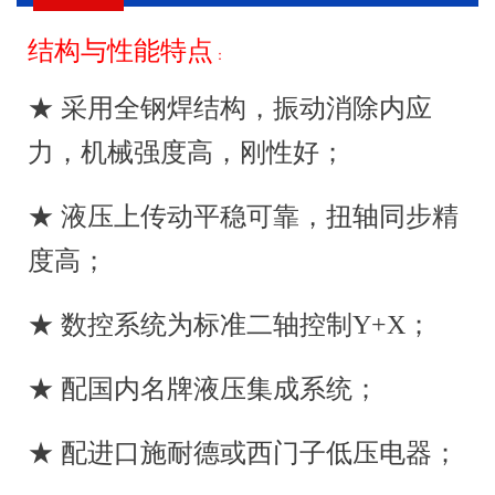
■
机器的用途
结构与性能特点
本机器对折弯金属板料具有较高的劳动生产率和
：
较高的工作精度，采用不同形状的上下模具，可折弯
★ 采用全钢焊结构，振动消除内应
成各种形状工件，滑块行程一次即可对板料进行一次
折弯成形，经过多次折弯即可获得较复杂形状的工
力，机械强度高，刚性好；
件，当配备相应的装备后，还能作冲孔用。
产品外形结构
■
★ 液压上传动平稳可靠，扭轴同步精
1.运用UG（有限元）分析方法，经计算机辅助优
度高；
化设计，外形美观。
2.机器采用钢板焊接结构，具有足够的强度和刚
度，液压传动保证工作时不致因板料厚度变化或下
★ 数控系统为标准二轴控制Y+X；
模“V”形槽选择不当而引起严重超载事故，此外本机
器具有工作平稳，操作方便、噪音小、安全可靠等特
★ 配国内名牌液压集成系统；
点。
3.油缸中设有机械挡块，确保滑块行至下死点的
重复定位精度，以保证批量生产时折弯角度的一致
★ 配进口施耐德或西门子低压电器；
性。