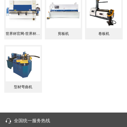
下降，慢速下降，工作速度折弯，快速回程及向上，
向下过程中滑块急停等动作。
2.油泵采用（美国SUNNY）齿轮泵，可承受高
压、噪音低。
3.油路管道釆用德国卡套接头、镀锌冷拔管的结
世界杯官网-世界杯（中国）一站式服务官网
剪板机
卷板机
合，无需更换密封圈克服了漏油现象。
4.密封圈选用日本NOK公司，密封性能好，工作
可靠，寿命长。
5.机床可在额定负荷下连续工作，液压系统无泄
漏且持续稳定，精度高。
■ 电气控制系统
1.电气元件和材料符合国际标准，安全可靠、寿命
2.附带可移动的脚踏开关操作。
型材弯曲机
3.电控元件选用优质名牌产品。
4.机床采用交流380V三相四线制供电电源,控制回路为
5.电机主电路具有短路、过载、缺相保护。
6.操作按钮安装于机床的按钮台上，电气开关、指
7.油泵停止按钮亦作为机床的总按钮，油泵停止工
全国统一服务热线
8.机床设有相应的点动控制按钮及急停按钮。