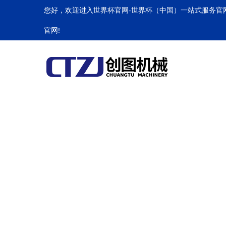
世界杯官网
您好，欢迎进入世界杯官网-世界杯（中国）一站式服务官
官网!