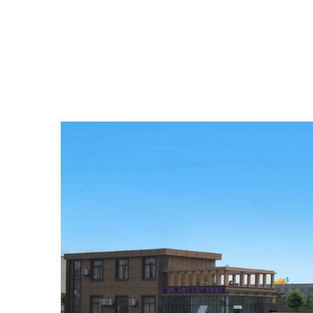
公司简介
行业优势
世界杯官