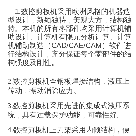
概述
1.数控剪板机采用欧洲风格的机器造
型设计，新颖独特，美观大方，结构独
剪板机是用一个刀片相对另一刀片作
特。本机的所有零部件均采用计算机辅
往复直线运动剪切板材的机器。是借于
助设计、计算机有限元分析计算、计算
运动的上刀片和固定的下刀片，采用合
机辅助制造（CAD/CAE/CAM）软件进
行结构设计，充分保证每个零部件的结
理的刀片间隙，对各种厚度的金属板材
构强度及刚性。
施加剪切力，使板材按所需要的尺寸断
裂分离。剪板机属于锻压机械中的一
2.数控剪板机全钢板焊接结构，液压上
传动，振动消除应力。
种，主要作用就是金属加工行业。产品
广泛适用于航空、轻工、冶金、化工、
3.数控剪板机采用先进的集成式液压系
统，具有过载保护功能，可靠性好。
建筑、船舶、汽车、电力、电器、装潢
等行业提供所需的专用机械和成套设
4.数控剪板机上刀架采用内倾结构，便